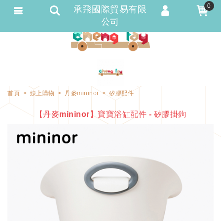
0
承飛國際貿易有限
公司
會員登入
會員註冊
忘記密碼
訂單查詢
首頁
線上購物
丹麥mininor
矽膠配件
匯款通知
【丹麥mininor】寶寶浴缸配件 - 矽膠掛鉤