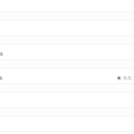
碼
先生
名