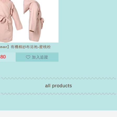
inor】有機棉紗布浴袍-蜜桃粉
380
加入追蹤