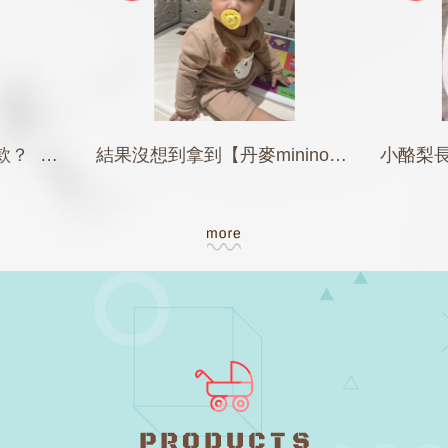
寶寶洗澡浴缸要選哪一款？ 好的浴缸讓你一路從出生用到5歲沒問題
結果沒想到拿到【丹麥mininor】這款 咬一咬…竟然就自己吸住了！