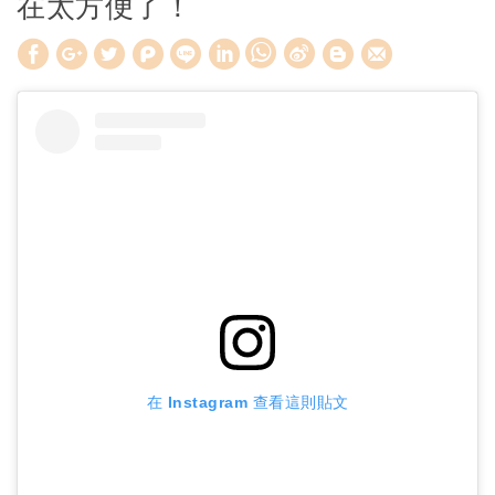
在太方便了！
W
S
h
i
a
n
t
a
s
W
A
e
p
i
p
b
o
在 Instagram 查看這則貼文