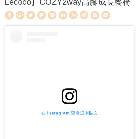
Lecoco】COZY2way高腳成長餐椅
W
S
h
i
a
n
t
a
s
W
A
e
p
i
p
b
o
在 Instagram 查看這則貼文