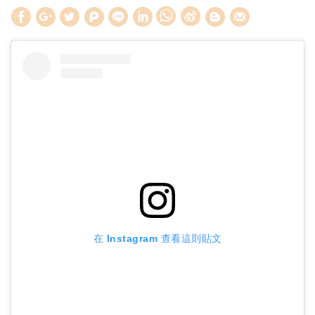
W
S
h
i
a
n
t
a
s
W
A
e
p
i
p
b
o
在 Instagram 查看這則貼文